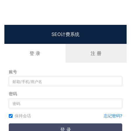
SEO计费系统
登 录
注 册
账号
密码
保持会话
忘记密码?
登 录